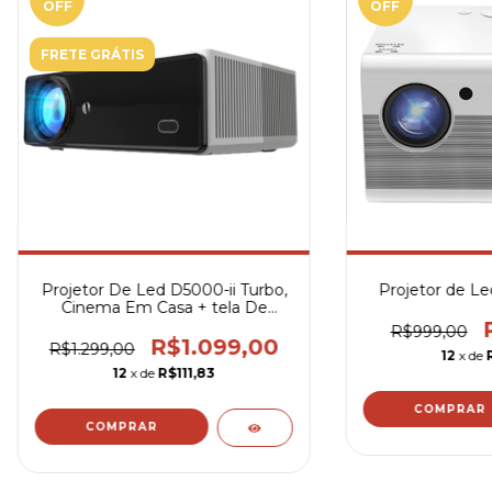
OFF
OFF
FRETE GRÁTIS
Projetor De Led D5000-ii Turbo,
Projetor de Le
Cinema Em Casa + tela De
Brinde
R$999,00
R$1.099,00
R$1.299,00
12
x de
12
x de
R$111,83