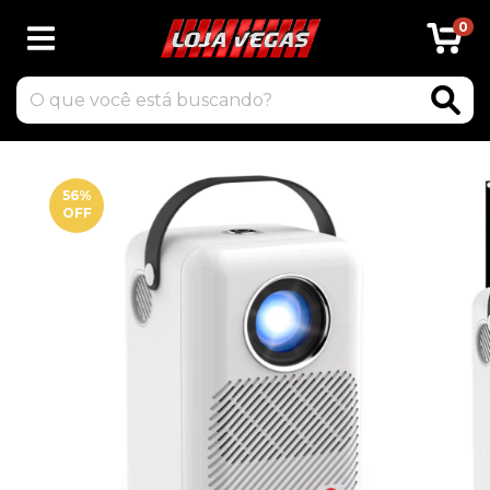
0
56
%
OFF